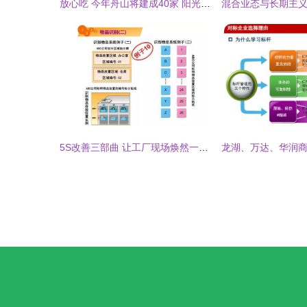
放心吃 今年舟山将建成40家 阳光工厂
5S改善三部曲 让工厂现场焕然一新——半小时搞定