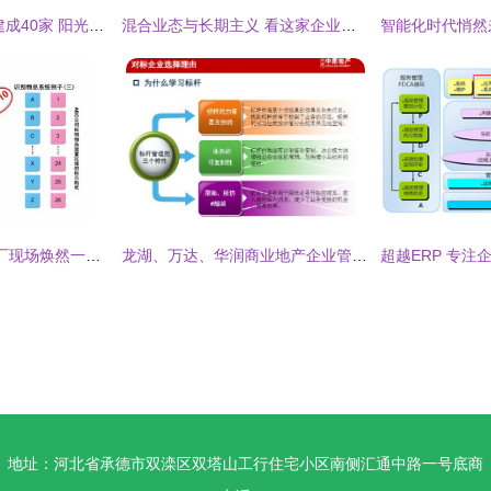
放心吃 今年舟山将建成40家 阳光工厂
混合业态与长期主义 看这家企业如何重构资产价值
5S改善三部曲 让工厂现场焕然一新——半小时搞定
龙湖、万达、华润商业地产企业管控与产品线战略深度研究
地址：河北省承德市双滦区双塔山工行住宅小区南侧汇通中路一号底商