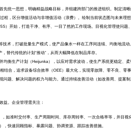
首先统一思想，明确精益战略目标，并组建跨部门的推进组织。制定清晰
过程，区分增值活动与非增值活动（浪费）。绘制当前状态图与未来理想
5S）开始，打造干净、有序、一目了然的工作现场。目视化管理使问题
）等技术，打破批量生产模式，使产品像水一样在工序间连续、均衡地流动
产，替代传统的计划“推动”，从而大幅降低在制品库存。
均衡生产计划（Heijunka），以应对需求波动，使生产系统更稳定、柔
相结合，追求设备综合效率（OEE）最大化，实现零故障、零不良、零
现问题、解决问题的权力与能力。通过持续改善活动（如改善周、提案制
效益。企业管理需关注：
I），如准时交付率、生产周期时间、库存周转率、一次合格率等，并目视
），快速回顾指标、暴露问题、协调资源、跟踪改善措施。