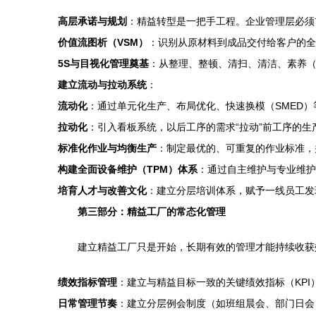
高层承诺与规划
：精益转型是一把手工程。企业管理层必须
价值流图析（VSM）
：识别从原材料到成品交付给客户的全
5S与目视化管理奠基
：从整理、整顿、清扫、清洁、素养（
建立流动与拉动系统
：
流动化
：通过单元化生产、布局优化、快速换模（SMED
拉动化
：引入看板系统，以后工序的需求“拉动”前工序的生
标准化作业与均衡生产
：制定最优的、可重复的作业标准，并
构建全面设备维护（TPM）体系
：通过自主维护与专业维护
培育人才与改善文化
：建立分层培训体系，赋予一线员工发
第三部分：精益工厂的常态化管理
建立精益工厂只是开始，长期有效的管理才能持续收获
绩效指标管理
：建立与精益目标一致的关键绩效指标（KP
日常管理节奏
：建立分层例会制度（如班组晨会、部门日会